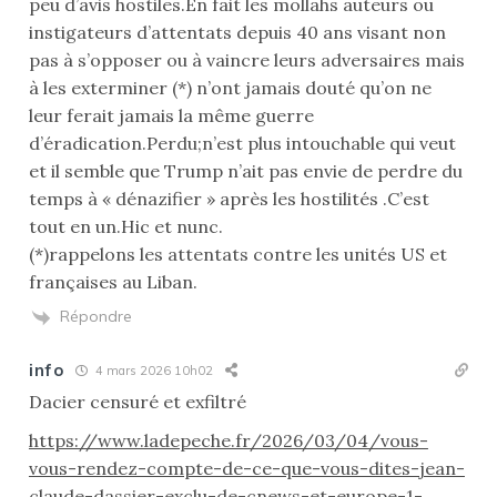
peu d’avis hostiles.En fait les mollahs auteurs ou
instigateurs d’attentats depuis 40 ans visant non
pas à s’opposer ou à vaincre leurs adversaires mais
à les exterminer (*) n’ont jamais douté qu’on ne
leur ferait jamais la même guerre
d’éradication.Perdu;n’est plus intouchable qui veut
et il semble que Trump n’ait pas envie de perdre du
temps à « dénazifier » après les hostilités .C’est
tout en un.Hic et nunc.
(*)rappelons les attentats contre les unités US et
françaises au Liban.
Répondre
info
4 mars 2026 10h02
Dacier censuré et exfiltré
https://www.ladepeche.fr/2026/03/04/vous-
vous-rendez-compte-de-ce-que-vous-dites-jean-
claude-dassier-exclu-de-cnews-et-europe-1-