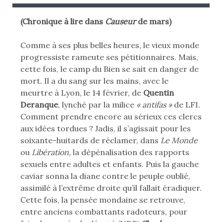
B
B
L
L
(Chronique à lire dans
Causeur
de mars)
I
I
É
É
Comme à ses plus belles heures, le vieux monde
L
D
progressiste rameute ses pétitionnaires. Mais,
E
A
cette fois, le camp du Bien se sait en danger de
N
mort. Il a du sang sur les mains, avec le
:
S
meurtre à Lyon, le 14 février, de
Quentin
Deranque
, lynché par la milice
« antifas »
de LFI.
Comment prendre encore au sérieux ces clercs
aux idées tordues ? Jadis, il s’agissait pour les
soixante-huitards de réclamer, dans
Le Monde
ou
Libération,
la dépénalisation des rapports
sexuels entre adultes et enfants. Puis la gauche
caviar sonna la diane contre le peuple oublié,
assimilé à l’extrême droite qu’il fallait éradiquer.
Cette fois, la pensée mondaine se retrouve,
entre anciens combattants radoteurs, pour