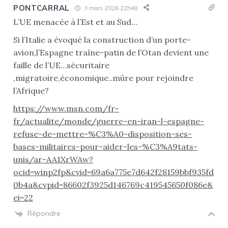
PONTCARRAL
3 mars 2026 22h48
L’UE menacée à l’Est et au Sud…
Si l’Italie a évoqué la construction d’un porte-
avion,l’Espagne traîne-patin de l’Otan devient une
faille de l’UE…sécuritaire
,migratoire,économique..mûre pour rejoindre
l’Afrique?
https://www.msn.com/fr-
fr/actualite/monde/guerre-en-iran-l-espagne-
refuse-de-mettre-%C3%A0-disposition-ses-
bases-militaires-pour-aider-les-%C3%A9tats-
unis/ar-AA1XrWAw?
ocid=winp2fp&cvid=69a6a775e7d642f28159bbf935fd
0b4a&cvpid=86602f3925d146769c419545650f086e&
ei=22
Répondre