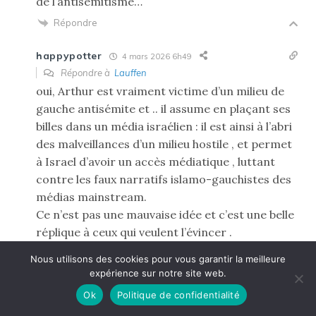
de l’antisemitisme…
Répondre
happypotter
4 mars 2026 6h49
Répondre à
Lauffen
oui, Arthur est vraiment victime d’un milieu de
gauche antisémite et .. il assume en plaçant ses
billes dans un média israélien : il est ainsi à l’abri
des malveillances d’un milieu hostile , et permet
à Israel d’avoir un accès médiatique , luttant
contre les faux narratifs islamo-gauchistes des
médias mainstream.
Ce n’est pas une mauvaise idée et c’est une belle
réplique à ceux qui veulent l’évincer .
Répondre
Nous utilisons des cookies pour vous garantir la meilleure
423
expérience sur notre site web.
marlan
3 mars 2026 20h10
Ok
Politique de confidentialité
«
Depuis 2022, les gardes-frontières ukrainiens ont