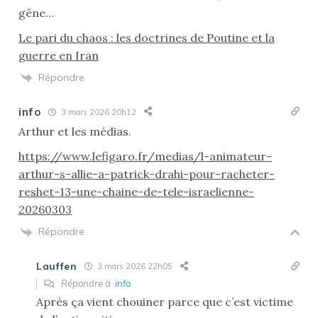
gêne…
Le pari du chaos : les doctrines de Poutine et la
guerre en Iran
Répondre
info
3 mars 2026 20h12
Arthur et les médias.
https://www.lefigaro.fr/medias/l-animateur-
arthur-s-allie-a-patrick-drahi-pour-racheter-
reshet-13-une-chaine-de-tele-israelienne-
20260303
Répondre
Lauffen
3 mars 2026 22h05
Répondre à
info
Après ça vient chouiner parce que c’est victime