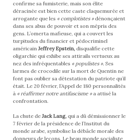
confirme sa fumisterie, mais son élite
déracinée est bien cette caste claquemurée et
arrogante que les
« complotistes »
dénonçaient
dans ses abus de pouvoir et son mépris des
gens. L’omerta mafieuse, qui a couvert les
turpitudes du financier et pédocriminel
américain
Jeffrey Epstein,
disqualifie cette
oligarchie qui exhibe ses attirails vertueux au
nez des infréquentables
« populistes ».
Ses
larmes de crocodile sur la mort de Quentin ne
font pas oublier sa détestation du patriote qu’il
était. Le 20 février, l’Appel de 180 personnalités
à
« réaffirmer notre antifascisme »
a attisé la
confrontation.
La chute de
Jack Lang,
qui a dû démissionner le
7 février de la présidence de l’Institut du
monde arabe, symbolise la débâcle morale des
donneurs de leçons. Le beau monde socialiste