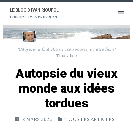
Aller
au
LE BLOG D'IVAN RIOUFOL
Ouvrir
LIBERTÉ D'EXPRESSION
contenu
le
menu
"Citoyens, il faut choisir : se reposer, ou être libre."
Thucydide
Autopsie du vieux
monde aux idées
tordues
2 MARS 2026
TOUS LES ARTICLES
P
P
U
U