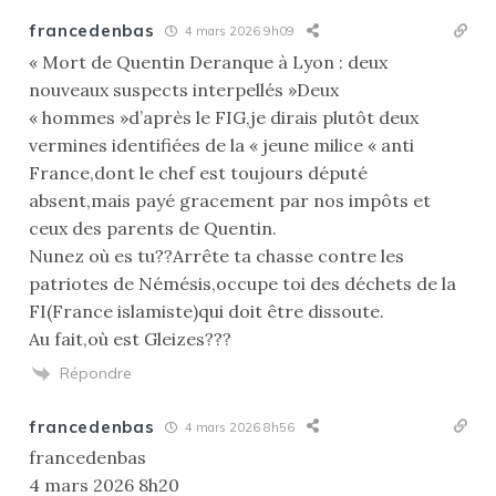
francedenbas
4 mars 2026 9h09
« Mort de Quentin Deranque à Lyon : deux
nouveaux suspects interpellés »Deux
« hommes »d’après le FIG,je dirais plutôt deux
vermines identifiées de la « jeune milice « anti
France,dont le chef est toujours député
absent,mais payé gracement par nos impôts et
ceux des parents de Quentin.
Nunez où es tu??Arrête ta chasse contre les
patriotes de Némésis,occupe toi des déchets de la
FI(France islamiste)qui doit être dissoute.
Au fait,où est Gleizes???
Répondre
francedenbas
4 mars 2026 8h56
francedenbas
4 mars 2026 8h20