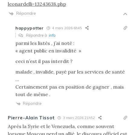
leonardelli-13243638.php
Répondre
happypotter
4 mars 2026 6h45
Répondre à
info
parmi les listés , j’ai noté :
« agent public en invalidité »
ceci n’est il pas interdit ?
malade , invalide, payé par les services de santé
…
Certainement pas en position de gagner , mais
tout de même .
Répondre
Pierre-Alain Tissot
3 mars 2026 21h52
Après la Syrie et le Venezuela, comme souvent
lorsque Moscou perd un allié, le discours officiel est