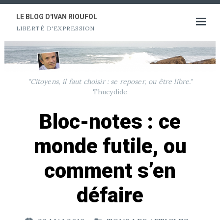
Aller
au
LE BLOG D'IVAN RIOUFOL
Ouvrir
LIBERTÉ D'EXPRESSION
contenu
le
menu
"Citoyens, il faut choisir : se reposer, ou être libre."
Thucydide
Bloc-notes : ce
monde futile, ou
comment s’en
défaire