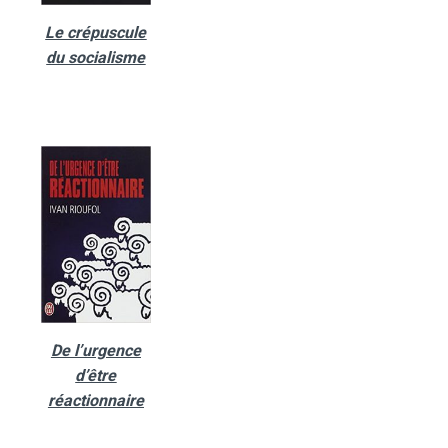
Le crépuscule
du socialisme
De l’urgence
d’être
réactionnaire