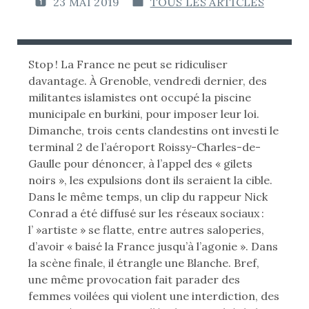
23 MAI 2019
TOUS LES ARTICLES
P
P
U
U
B
B
L
L
Stop ! La France ne peut se ridiculiser
I
I
davantage. À Grenoble, vendredi dernier, des
É
É
militantes islamistes ont occupé la piscine
L
D
municipale en burkini, pour imposer leur loi.
E
A
Dimanche, trois cents clandestins ont investi le
N
terminal 2 de l’aéroport Roissy-Charles-de-
:
S
Gaulle pour dénoncer, à l’appel des « gilets
noirs », les expulsions dont ils seraient la cible.
Dans le même temps, un clip du rappeur Nick
Conrad a été diffusé sur les réseaux sociaux :
l’ »artiste » se flatte, entre autres saloperies,
d’avoir « baisé la France jusqu’à l’agonie ». Dans
la scène finale, il étrangle une Blanche. Bref,
une même provocation fait parader des
femmes voilées qui violent une interdiction, des