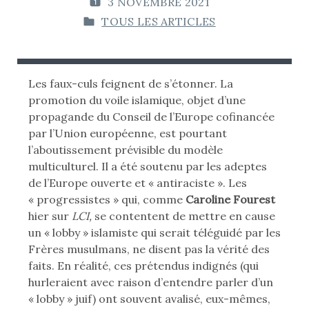
3 NOVEMBRE 2021
P
TOUS LES ARTICLES
U
P
B
U
L
B
I
L
Les faux-culs feignent de s’étonner. La
É
I
promotion du voile islamique, objet d’une
L
É
propagande du Conseil de l’Europe cofinancée
E
D
par l’Union européenne, est pourtant
A
l’aboutissement prévisible du modèle
:
N
multiculturel. Il a été soutenu par les adeptes
S
de l’Europe ouverte et « antiraciste ». Les
« progressistes » qui, comme
Caroline Fourest
hier sur
LCI,
se contentent de mettre en cause
un « lobby » islamiste qui serait téléguidé par les
Frères musulmans, ne disent pas la vérité des
faits. En réalité, ces prétendus indignés (qui
hurleraient avec raison d’entendre parler d’un
« lobby » juif) ont souvent avalisé, eux-mêmes,