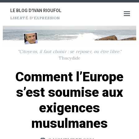
Aller
au
LE BLOG D'IVAN RIOUFOL
Ouvrir
LIBERTÉ D'EXPRESSION
contenu
le
menu
"Citoyens, il faut choisir : se reposer, ou être libre."
Thucydide
Comment l’Europe
s’est soumise aux
exigences
musulmanes