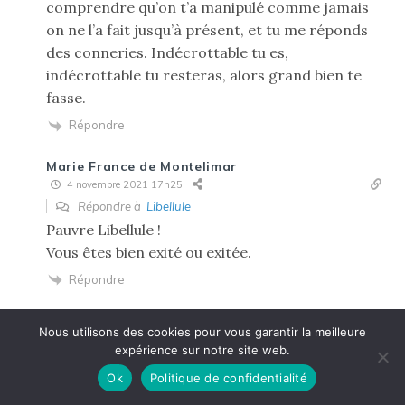
comprendre qu’on t’a manipulé comme jamais
on ne l’a fait jusqu’à présent, et tu me réponds
des conneries. Indécrottable tu es,
indécrottable tu resteras, alors grand bien te
fasse.
Répondre
Marie France de Montelimar
4 novembre 2021 17h25
Répondre à
Libellule
Pauvre Libellule !
Vous êtes bien exité ou exitée.
Répondre
Libellule
4 novembre 2021 17h52
Nous utilisons des cookies pour vous garantir la meilleure
389
Répondre à
Marie France de Montelimar
expérience sur notre site web.
Connais pas le verbe « exiter ». Précisez votre
Ok
Politique de confidentialité
pensée… enfin, « pensée », c’est vite dit…