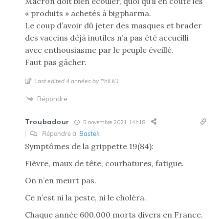
Macron doit bien écouler, quoi qu’il en coûte les
« produits » achetés à bigpharma.
Le coup d’avoir dû jeter des masques et brader
des vaccins déjà inutiles n’a pas été accueilli
avec enthousiasme par le peuple éveillé.
Faut pas gâcher.
Last edited 4 années by Phil.K1
Répondre
Troubadour
5 novembre 2021 14h18
Répondre à
Bastek
Symptômes de la grippette 19(84):
Fièvre, maux de tête, courbatures, fatigue.
On n’en meurt pas.
Ce n’est ni la peste, ni le choléra.
Chaque année 600.000 morts divers en France.