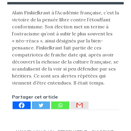
B
B
L
L
Alain Finkielkraut à l’Académie française, c’est la
I
I
victoire de la pensée libre contre l’étouffant
É
É
conformisme. Son élection met un terme à
L
D
l’ostracisme qu’ont à subir le plus souvent les
E
A
« néo-réacs », ainsi désignés par la bien-
N
pensance. Finkielkraut fait partie de ces
:
S
compatriotes de fraiche date qui, après avoir
découvert la richesse de la culture française, se
scandalisent de la voir si peu défendue par ses
héritiers. Ce sont ses alertes répétées qui
viennent d’être entendues. Il était temps.
Partager cet article
Navigation