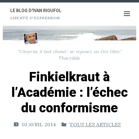
Aller
au
LE BLOG D'IVAN RIOUFOL
Ouvrir
LIBERTÉ D'EXPRESSION
contenu
le
menu
"Citoyens, il faut choisir : se reposer, ou être libre."
Thucydide
Finkielkraut à
l’Académie : l’échec
du conformisme
10 AVRIL 2014
TOUS LES ARTICLES
P
P
U
U