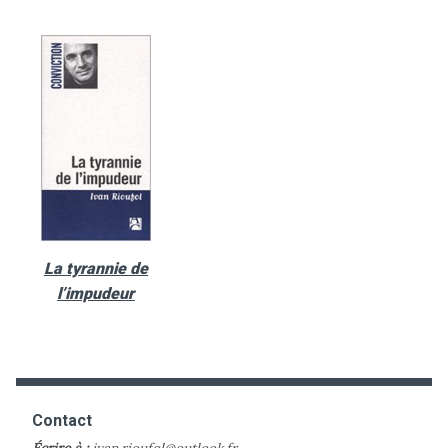
La tyrannie de
l’impudeur
Contact
Écrire à :
ivan.rioufol@outlook.fr