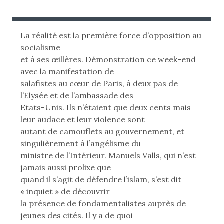
B
U
L
B
I
L
La réalité est la première force d’opposition au
É
I
socialisme
L
É
et à ses œillères. Démonstration ce week-end
E
D
avec la manifestation de
A
salafistes au cœur de Paris, à deux pas de
:
N
l’Elysée et de l’ambassade des
S
Etats-Unis. Ils n’étaient que deux cents mais
leur audace et leur violence sont
autant de camouflets au gouvernement, et
singulièrement à l’angélisme du
ministre de l’Intérieur. Manuels Valls, qui n’est
jamais aussi prolixe que
quand il s’agit de défendre l’islam, s’est dit
« inquiet » de découvrir
la présence de fondamentalistes auprès de
jeunes des cités. Il y a de quoi