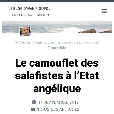
Aller
au
LE BLOG D'IVAN RIOUFOL
Ouvrir
LIBERTÉ D'EXPRESSION
contenu
le
menu
"Citoyens, il faut choisir : se reposer, ou être libre."
Thucydide
Le camouflet des
salafistes à l’Etat
angélique
17 SEPTEMBRE 2012
P
TOUS LES ARTICLES
U
P