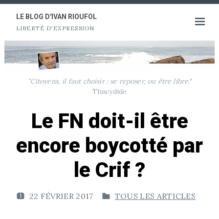
Aller
au
LE BLOG D'IVAN RIOUFOL
Ouvrir
LIBERTÉ D'EXPRESSION
contenu
le
menu
"Citoyens, il faut choisir : se reposer, ou être libre."
Thucydide
Le FN doit-il être
encore boycotté par
le Crif ?
22 FÉVRIER 2017
TOUS LES ARTICLES
P
P
U
U