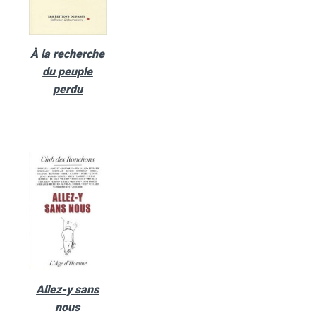
À la recherche
du peuple
perdu
Allez-y sans
nous