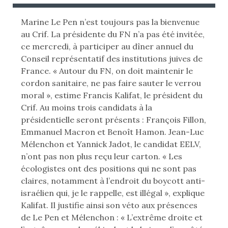
B
B
L
L
Marine Le Pen n’est toujours pas la bienvenue
I
I
au Crif. La présidente du FN n’a pas été invitée,
É
É
ce mercredi, à participer au dîner annuel du
L
D
Conseil représentatif des institutions juives de
E
A
France. « Autour du FN, on doit maintenir le
N
cordon sanitaire, ne pas faire sauter le verrou
:
S
moral », estime Francis Kalifat, le président du
Crif. Au moins trois candidats à la
présidentielle seront présents : François Fillon,
Emmanuel Macron et Benoît Hamon. Jean-Luc
Mélenchon et Yannick Jadot, le candidat EELV,
n’ont pas non plus reçu leur carton. « Les
écologistes ont des positions qui ne sont pas
claires, notamment à l’endroit du boycott anti-
israélien qui, je le rappelle, est illégal », explique
Kalifat. Il justifie ainsi son véto aux présences
de Le Pen et Mélenchon : « L’extrême droite et