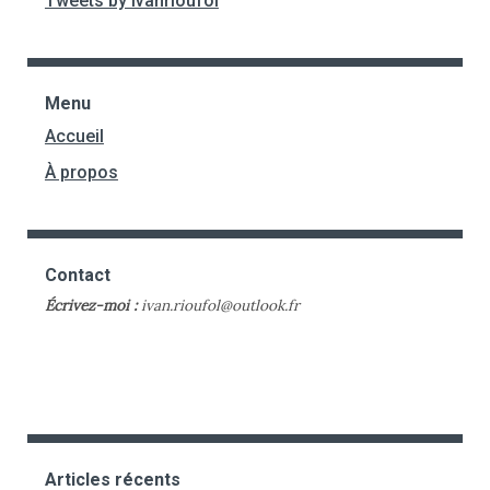
Tweets by ivanrioufol
Menu
Accueil
À propos
Contact
Écrivez-moi :
ivan.rioufol@outlook.fr
Articles récents