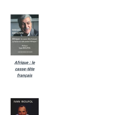
Afrique : le
casse-tête
français