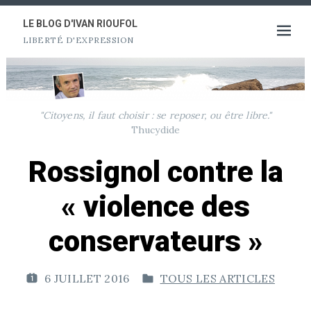
Aller
au
LE BLOG D'IVAN RIOUFOL
Ouvrir
LIBERTÉ D'EXPRESSION
contenu
le
menu
"Citoyens, il faut choisir : se reposer, ou être libre."
Thucydide
Rossignol contre la
« violence des
conservateurs »
6 JUILLET 2016
TOUS LES ARTICLES
P
P
U
U