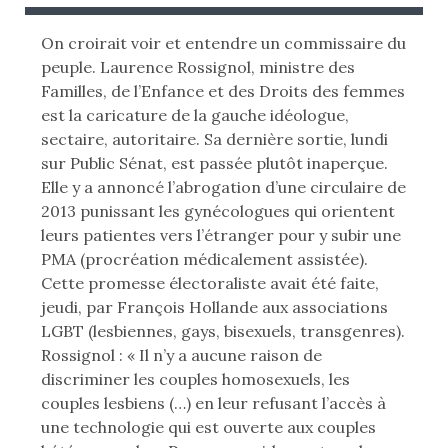
B
B
L
L
On croirait voir et entendre un commissaire du
I
I
peuple. Laurence Rossignol, ministre des
É
É
Familles, de l’Enfance et des Droits des femmes
L
D
est la caricature de la gauche idéologue,
E
A
sectaire, autoritaire. Sa dernière sortie, lundi
N
sur Public Sénat, est passée plutôt inaperçue.
:
S
Elle y a annoncé l’abrogation d’une circulaire de
2013 punissant les gynécologues qui orientent
leurs patientes vers l’étranger pour y subir une
PMA (procréation médicalement assistée).
Cette promesse électoraliste avait été faite,
jeudi, par François Hollande aux associations
LGBT (lesbiennes, gays, bisexuels, transgenres).
Rossignol : « Il n’y a aucune raison de
discriminer les couples homosexuels, les
couples lesbiens (…) en leur refusant l’accès à
une technologie qui est ouverte aux couples