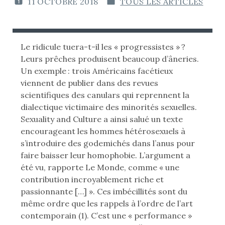
11 OCTOBRE 2018
TOUS LES ARTICLES
P
P
U
U
B
B
L
L
Le ridicule tuera-t-il les « progressistes » ?
I
I
Leurs prêches produisent beaucoup d’âneries.
É
É
Un exemple : trois Américains facétieux
L
D
viennent de publier dans des revues
E
A
scientifiques des canulars qui reprennent la
N
dialectique victimaire des minorités sexuelles.
:
S
Sexuality and Culture a ainsi salué un texte
encourageant les hommes hétérosexuels à
s’introduire des godemichés dans l’anus pour
faire baisser leur homophobie. L’argument a
été vu, rapporte Le Monde, comme « une
contribution incroyablement riche et
passionnante […] ». Ces imbécillités sont du
même ordre que les rappels à l’ordre de l’art
contemporain (1). C’est une « performance »