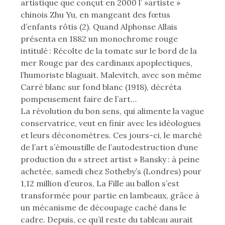
artistique que conçut en 2000 l’ »artiste »
chinois Zhu Yu, en mangeant des fœtus
d’enfants rôtis (2). Quand Alphonse Allais
présenta en 1882 un monochrome rouge
intitulé : Récolte de la tomate sur le bord de la
mer Rouge par des cardinaux apoplectiques,
l’humoriste blaguait. Malevitch, avec son même
Carré blanc sur fond blanc (1918), décréta
pompeusement faire de l’art…
La révolution du bon sens, qui alimente la vague
conservatrice, veut en finir avec les idéologues
et leurs déconomètres. Ces jours-ci, le marché
de l’art s’émoustille de l’autodestruction d‘une
production du « street artist » Bansky : à peine
achetée, samedi chez Sotheby’s (Londres) pour
1,12 million d’euros, La Fille au ballon s’est
transformée pour partie en lambeaux, grâce à
un mécanisme de découpage caché dans le
cadre. Depuis, ce qu’il reste du tableau aurait