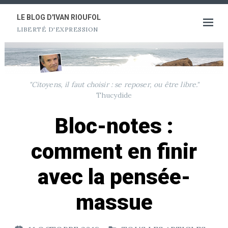
Aller
au
LE BLOG D'IVAN RIOUFOL
Ouvrir
LIBERTÉ D'EXPRESSION
contenu
le
menu
"Citoyens, il faut choisir : se reposer, ou être libre."
Thucydide
Bloc-notes :
comment en finir
avec la pensée-
massue