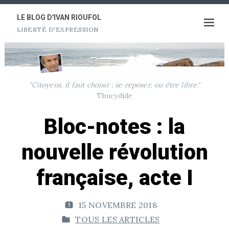
Aller
au
LE BLOG D'IVAN RIOUFOL
Ouvrir
LIBERTÉ D'EXPRESSION
contenu
le
menu
"Citoyens, il faut choisir : se reposer, ou être libre."
Thucydide
Bloc-notes : la
nouvelle révolution
française, acte I
15 NOVEMBRE 2018
P
TOUS LES ARTICLES
U
P