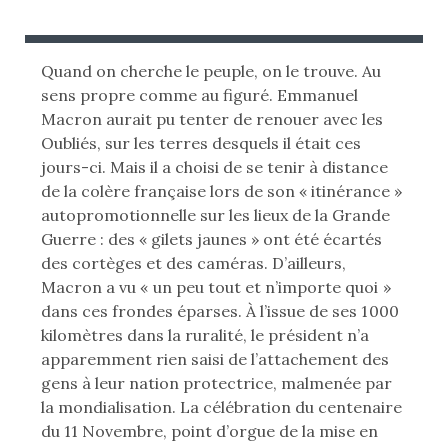
B
U
L
B
I
L
Quand on cherche le peuple, on le trouve. Au
É
I
sens propre comme au figuré. Emmanuel
L
É
Macron aurait pu tenter de renouer avec les
E
D
Oubliés, sur les terres desquels il était ces
A
jours-ci. Mais il a choisi de se tenir à distance
:
N
de la colère française lors de son « itinérance »
S
autopromotionnelle sur les lieux de la Grande
Guerre : des « gilets jaunes » ont été écartés
des cortèges et des caméras. D’ailleurs,
Macron a vu « un peu tout et n’importe quoi »
dans ces frondes éparses. À l’issue de ses 1 000
kilomètres dans la ruralité, le président n’a
apparemment rien saisi de l’attachement des
gens à leur nation protectrice, malmenée par
la mondialisation. La célébration du centenaire
du 11 Novembre, point d’orgue de la mise en