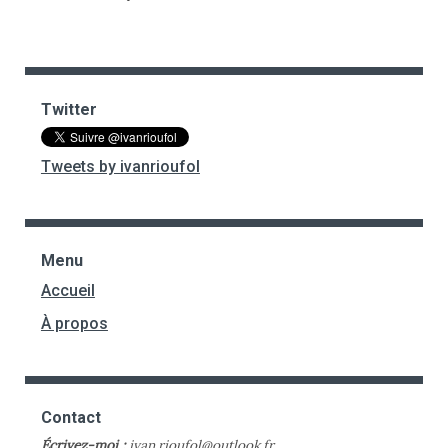
Twitter
Tweets by ivanrioufol
Menu
Accueil
À propos
Contact
Écrivez-moi :
ivan.rioufol@outlook.fr