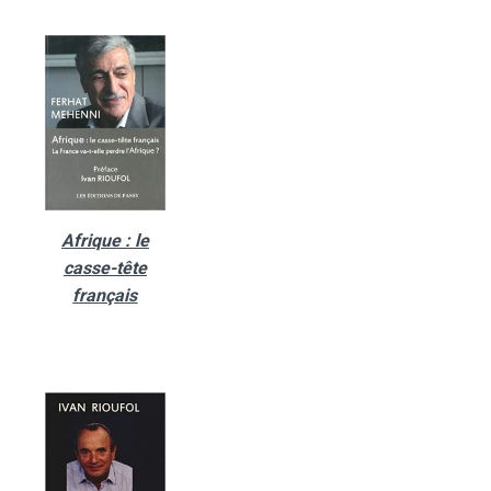
Afrique : le
casse-tête
français