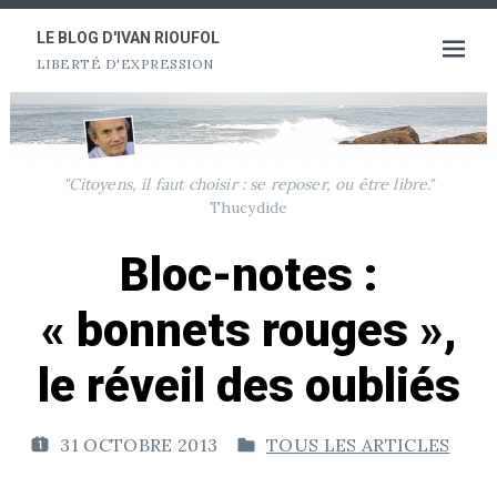
Aller
au
LE BLOG D'IVAN RIOUFOL
Ouvrir
LIBERTÉ D'EXPRESSION
contenu
le
menu
"Citoyens, il faut choisir : se reposer, ou être libre."
Thucydide
Bloc-notes :
« bonnets rouges »,
le réveil des oubliés
31 OCTOBRE 2013
TOUS LES ARTICLES
P
P
U
U