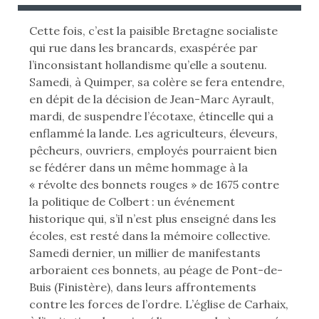
B
B
L
L
Cette fois, c’est la paisible Bretagne socialiste
I
I
qui rue dans les brancards, exaspérée par
É
É
l’inconsistant hollandisme qu’elle a soutenu.
L
D
Samedi, à Quimper, sa colère se fera entendre,
E
A
en dépit de la décision de Jean-Marc Ayrault,
N
mardi, de suspendre l’écotaxe, étincelle qui a
:
S
enflammé la lande. Les agriculteurs, éleveurs,
pêcheurs, ouvriers, employés pourraient bien
se fédérer dans un même hommage à la
« révolte des bonnets rouges » de 1675 contre
la politique de Colbert : un événement
historique qui, s’il n’est plus enseigné dans les
écoles, est resté dans la mémoire collective.
Samedi dernier, un millier de manifestants
arboraient ces bonnets, au péage de Pont-de-
Buis (Finistère), dans leurs affrontements
contre les forces de l’ordre. L’église de Carhaix,