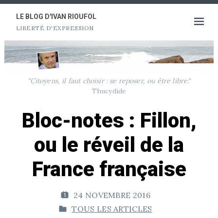
Aller
au
LE BLOG D'IVAN RIOUFOL
Ouvrir
LIBERTÉ D'EXPRESSION
contenu
le
menu
"Citoyens, il faut choisir : se reposer, ou être libre."
Thucydide
Bloc-notes : Fillon,
ou le réveil de la
France française
24 NOVEMBRE 2016
P
TOUS LES ARTICLES
U
P