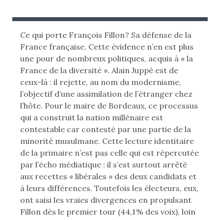
B
U
L
B
I
L
Ce qui porte François Fillon ? Sa défense de la
É
I
France française. Cette évidence n’en est plus
L
É
une pour de nombreux politiques, acquis à « la
E
D
France de la diversité ». Alain Juppé est de
A
ceux-là : il rejette, au nom du modernisme,
:
N
l’objectif d’une assimilation de l’étranger chez
S
l’hôte. Pour le maire de Bordeaux, ce processus
qui a construit la nation millénaire est
contestable car contesté par une partie de la
minorité musulmane. Cette lecture identitaire
de la primaire n’est pas celle qui est répercutée
par l’écho médiatique : il s’est surtout arrêté
aux recettes « libérales » des deux candidats et
à leurs différences. Toutefois les électeurs, eux,
ont saisi les vraies divergences en propulsant
Fillon dès le premier tour (44,1 % des voix), loin