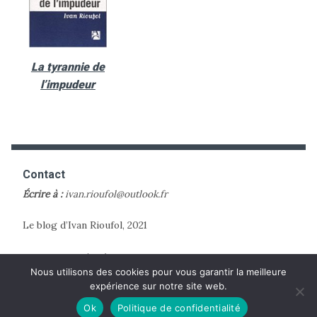
La tyrannie de
l’impudeur
Contact
Écrire à :
ivan.rioufol@outlook.fr
Le blog d’Ivan Rioufol, 2021
Mentions Légales
Nous utilisons des cookies pour vous garantir la meilleure
expérience sur notre site web.
Ok
Politique de confidentialité