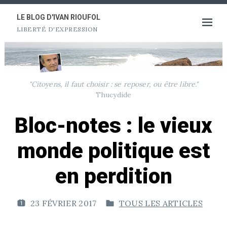
Aller
au
LE BLOG D'IVAN RIOUFOL
Ouvrir
LIBERTÉ D'EXPRESSION
contenu
le
menu
"Citoyens, il faut choisir : se reposer, ou être libre."
Thucydide
Bloc-notes : le vieux
monde politique est
en perdition
23 FÉVRIER 2017
TOUS LES ARTICLES
P
P
U
U