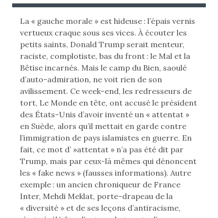
B
B
L
L
La « gauche morale » est hideuse : l’épais vernis
I
I
vertueux craque sous ses vices. À écouter les
É
É
petits saints, Donald Trump serait menteur,
L
D
raciste, complotiste, bas du front : le Mal et la
E
A
Bêtise incarnés. Mais le camp du Bien, saoulé
N
d’auto-admiration, ne voit rien de son
:
S
avilissement. Ce week-end, les redresseurs de
tort, Le Monde en tête, ont accusé le président
des États-Unis d’avoir inventé un « attentat »
en Suède, alors qu’il mettait en garde contre
l’immigration de pays islamistes en guerre. En
fait, ce mot d’ »attentat » n’a pas été dit par
Trump, mais par ceux-là mêmes qui dénoncent
les « fake news » (fausses informations). Autre
exemple : un ancien chroniqueur de France
Inter, Mehdi Meklat, porte-drapeau de la
« diversité » et de ses leçons d’antiracisme,