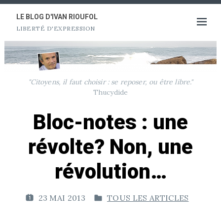
Aller
au
LE BLOG D'IVAN RIOUFOL
Ouvrir
LIBERTÉ D'EXPRESSION
contenu
le
menu
"Citoyens, il faut choisir : se reposer, ou être libre."
Thucydide
Bloc-notes : une
révolte? Non, une
révolution…
23 MAI 2013
TOUS LES ARTICLES
P
P
U
U