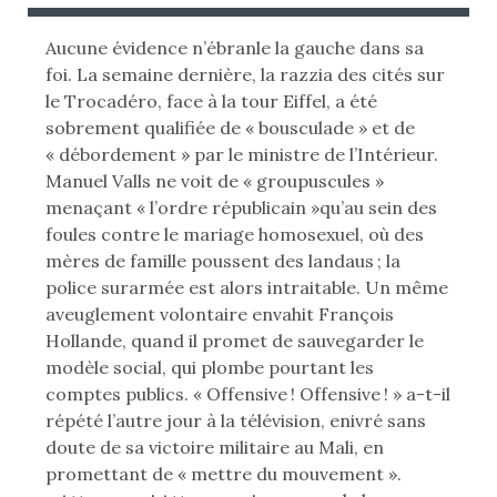
B
B
L
L
Aucune évidence n’ébranle la gauche dans sa
I
I
foi. La semaine dernière, la razzia des cités sur
É
É
le Trocadéro, face à la tour Eiffel, a été
L
D
sobrement qualifiée de « bousculade » et de
E
A
« débordement » par le ministre de l’Intérieur.
N
Manuel Valls ne voit de « groupuscules »
:
S
menaçant « l’ordre républicain »qu’au sein des
foules contre le mariage homosexuel, où des
mères de famille poussent des landaus ; la
police surarmée est alors intraitable. Un même
aveuglement volontaire envahit François
Hollande, quand il promet de sauvegarder le
modèle social, qui plombe pourtant les
comptes publics. « Offensive ! Offensive ! » a-t-il
répété l’autre jour à la télévision, enivré sans
doute de sa victoire militaire au Mali, en
promettant de « mettre du mouvement ».