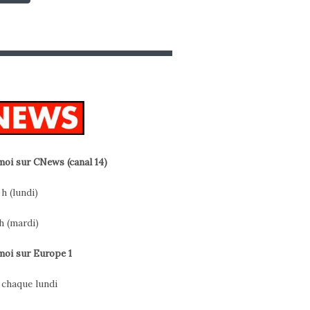
oi sur CNews (canal 14)
 h (lundi)
h (mardi)
oi sur Europe 1
h chaque lundi