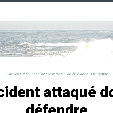
"Citoyens, il faut choisir : se reposer, ou être libre."
Thucydide
cident attaqué do
défendre