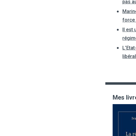
pas a
Marin
force
Il est
régim
L’Etat
libéra
Mes livr