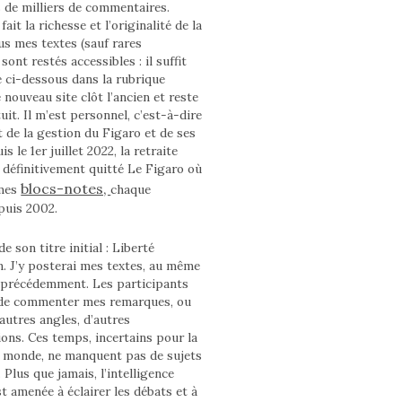
s de milliers de commentaires.
fait la richesse et l’originalité de la
us mes textes (sauf rares
sont restés accessibles : il suffit
e ci-dessous dans la rubrique
 nouveau site clôt l’ancien et reste
uit. Il m’est personnel, c’est-à-dire
 de la gestion du Figaro et de ses
s le 1er juillet 2022, la retraite
ai définitivement quitté Le Figaro où
blocs-notes,
 mes
chaque
puis 2002.
e son titre initial : Liberté
n. J’y posterai mes textes, au même
 précédemment. Les participants
 de commenter mes remarques, ou
autres angles, d’autres
ons. Ces temps, incertains pour la
e monde, ne manquent pas de sujets
. Plus que jamais, l’intelligence
st amenée à éclairer les débats et à