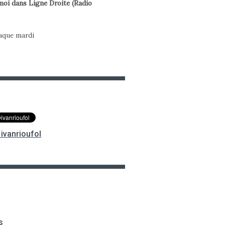
oi dans Ligne Droite (Radio
haque mardi
ivanrioufol
s