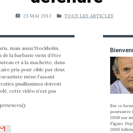
23 MAI 2013
TOUS LES ARTICLES
P
P
U
U
B
B
L
L
I
I
ris. mais aussi Stockholm,
Bienvenu
É
É
e la barbarie vient d’être
L
D
couteau et à la machette, dans
E
A
aire pris pour cible par deux
N
curantiste mène l’assaut
:
S
raties pusillanimes doivent
lé, cette vidéo n’est pas
periences();
Sur ce forum
poursuivre 
2008 sur m
Figaro. Depu
2000 billets