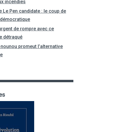
ux incendies
e Le Pen candidate : le coup de
 démocratique
 urgent de rompre avec ce
e détraqué
-nounou promeut l’alternative
le
es