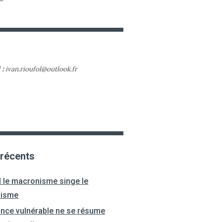
 :
ivan.rioufol@outlook.fr
 récents
 le macronisme singe le
nisme
ance vulnérable ne se résume