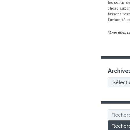
les sortir d
chose aux in
fassent res
l’urbanité e
Vous êtes, c
Archive
Archives
Recherche