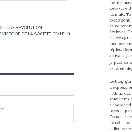
des dizaine
Ceux-ci ont 
formule. To
exceptions) 
de se rendr
ON, UNE RÉVOLUTION…
Archives. Ce
 VICTOIRE DE LA SOCIÉTÉ CIVILE
d’accès grat
indépendant
règles. Depui
arrivant, j’
je publiais
vendredi de
Le blog gard
d’expressio
rythme que
sont libres
d’aborder d’
préoccupati
France et l
de réflexion
collective e