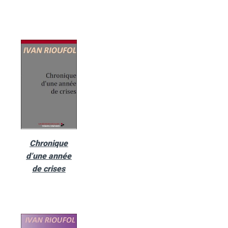
Chronique
d’une année
de crises