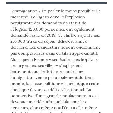
B
B
L
L
L’immigration ? En parler le moins possible. Ce
I
I
mercredi, Le Figaro dévoile l’explosion
É
É
persistante des demandes de statut de
L
D
réfugiés. 120.000 personnes ont également
E
A
demandé l’asile en 2018. Ce chiffre s’ajoute aux
N
255.000 titres de séjour délivrés l’année
:
S
dernière. Les clandestins ne sont évidemment
pas comptabilisés dans ce bilan approximatif.
Alors que la France – ses écoles, ses hôpitaux,
ses urgences, ses villes – s’asphyxient
lentement sous le flot incessant d’une
immigration venue principalement du tiers
monde, la classe politique et médiatique reste
aboulique devant ce défi civilisationnel. La
perspective d’un « grand remplacement » est
devenue une idée informulable pour les
censeurs, alors même que l’Onu a elle-même