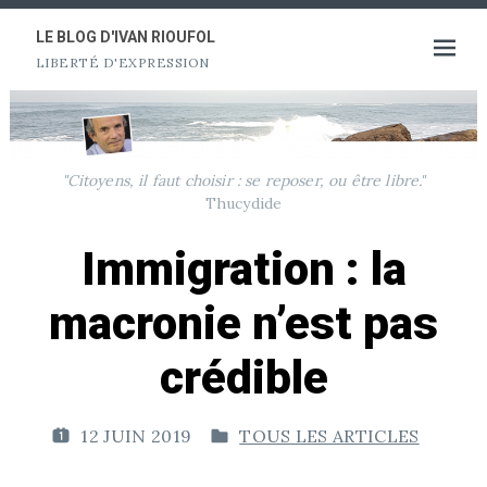
Aller
au
LE BLOG D'IVAN RIOUFOL
Ouvrir
LIBERTÉ D'EXPRESSION
contenu
le
menu
"Citoyens, il faut choisir : se reposer, ou être libre."
Thucydide
Immigration : la
macronie n’est pas
crédible
12 JUIN 2019
TOUS LES ARTICLES
P
P
U
U