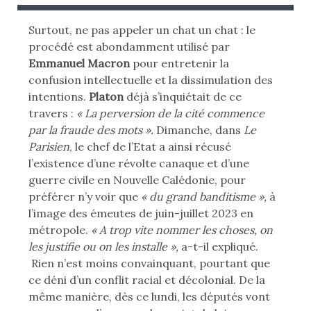
B
B
L
L
Surtout, ne pas appeler un chat un chat : le
I
I
procédé est abondamment utilisé par
É
É
Emmanuel Macron
pour entretenir la
L
D
confusion intellectuelle et la dissimulation des
E
A
intentions.
Platon
déjà s’inquiétait de ce
N
travers :
« La perversion de la cité commence
:
S
par la fraude des mots ».
Dimanche, dans
Le
Parisien
, le chef de l’Etat a ainsi récusé
l’existence d’une révolte canaque et d’une
guerre civile en Nouvelle Calédonie, pour
préférer n’y voir que
« du grand banditisme »,
à
l’image des émeutes de juin-juillet 2023 en
métropole.
« A trop vite nommer les choses, on
les justifie ou on les installe »,
a-t-il expliqué.
Rien n’est moins convainquant, pourtant que
ce déni d’un conflit racial et décolonial. De la
même manière, dès ce lundi, les députés vont