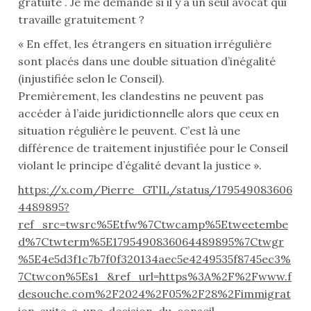
gratuite . Je me demande si il y a un seul avocat qui
travaille gratuitement ?
« En effet, les étrangers en situation irrégulière
sont placés dans une double situation d’inégalité
(injustifiée selon le Conseil).
Premièrement, les clandestins ne peuvent pas
accéder à l’aide juridictionnelle alors que ceux en
situation régulière le peuvent. C’est là une
différence de traitement injustifiée pour le Conseil
violant le principe d’égalité devant la justice ».
https://x.com/Pierre_GTIL/status/179549083606
4489895?
ref_src=twsrc%5Etfw%7Ctwcamp%5Etweetembe
d%7Ctwterm%5E1795490836064489895%7Ctwgr
%5E4e5d3f1c7b7f0f320134aec5e4249535f8745ec3%
7Ctwcon%5Es1_&ref_url=https%3A%2F%2Fwww.f
desouche.com%2F2024%2F05%2F28%2Fimmigrat
ion-suite-a-une-decision-du-conseil-