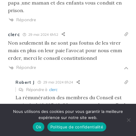
papa ,une maman et des enfants vous conduit en
prison.
Répondre
clerc
29 mai 2024 6h52
Non seulement ils ne sont pas foutus de les virer
mais en plus on leur paie l’avocat pour nous emm
erder, merci le conseil constitutionnel
Répondre
Robert J
29 mai 2024 8h24
Répondre à
clerc
La rémunération des membres du Conseil est
estimée à 13 697,49 € bruts mensuels, et celle du
Nous utilisons des cookies pour vous garantir la meilleure
président à 15 039 € . Elle peut être cumulée
423
expérience sur notre site web.
avec une pension de retraite, des deux anciens
Ok
Politique de confidentialité
premiers ministres.