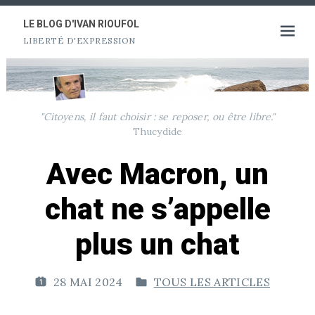
Aller
au
LE BLOG D'IVAN RIOUFOL
Ouvrir
LIBERTÉ D'EXPRESSION
contenu
le
menu
"Citoyens, il faut choisir : se reposer, ou être libre."
Thucydide
Avec Macron, un
chat ne s’appelle
plus un chat
28 MAI 2024
TOUS LES ARTICLES
P
P
U
U