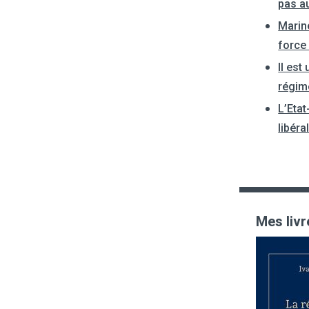
pas a
Marin
force
Il est
régim
L’Etat
libéra
Mes livr