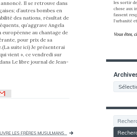
les sortir d
t annoncé. Il se retrouve dans
chose aux in
aises; d’autres bombes en
fassent res
bilité des nations, résultat de
l’urbanité e
séquents, qu’aggrave Angela
n européenne au chantage de
Vous êtes, c
érante, pour prix de sa
(La suite ici) Je présenterai
qui vient », ce vendredi sur
dans Le libre journal de Jean-
Archive
Archives
Recherche
UVRE LES FRÈRES MUSULMANS…