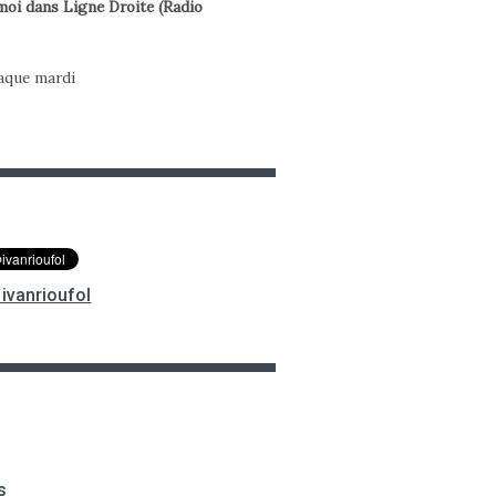
oi dans Ligne Droite (Radio
haque mardi
ivanrioufol
s