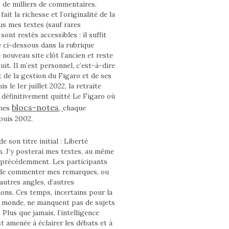
s de milliers de commentaires.
fait la richesse et l’originalité de la
us mes textes (sauf rares
sont restés accessibles : il suffit
e ci-dessous dans la rubrique
 nouveau site clôt l’ancien et reste
uit. Il m’est personnel, c’est-à-dire
 de la gestion du Figaro et de ses
s le 1er juillet 2022, la retraite
ai définitivement quitté Le Figaro où
blocs-notes,
 mes
chaque
puis 2002.
e son titre initial : Liberté
n. J’y posterai mes textes, au même
 précédemment. Les participants
 de commenter mes remarques, ou
autres angles, d’autres
ons. Ces temps, incertains pour la
e monde, ne manquent pas de sujets
. Plus que jamais, l’intelligence
st amenée à éclairer les débats et à