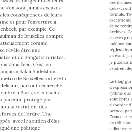
 Mais les dirigeants et leurs
des dizaine
ne s’en sont jamais excusés.
Ceux-ci ont 
formule. To
ez les conséquences de leurs
exceptions) 
sme et pour l’ouverture à
de se rendr
olenbeek, par exemple. Ce
Archives. Ce
sulman de Bruxelles compte
d’accès grat
 flatteusement comme
indépendant
règles. Depui
l se révèle être une
arrivant, j’
stes et de gangsterroristes.
je publiais
ons dans l’eau. C’est en
vendredi de
rançais » Salah Abdelslam,
 métro de Bruxelles ont été la
Le blog gard
bdelslam, partout recherché
d’expressio
vembre à Paris, se cachait à
rythme que
sont libres
s parents, protégé par
d’aborder d’
e son arrestation, des
préoccupati
 forces de l’ordre. Une
France et l
pée, avec le soutien d’élus
de réflexion
liqué une politique
collective e