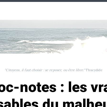
"Citoyens, il faut choisir : se reposer, ou être libre."
Thucydide
oc-notes : les vr
sables du malheu