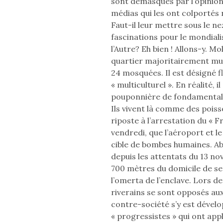
sont démasqués par l’opinion.
médias qui les ont colportés 
Faut-il leur mettre sous le n
fascinations pour le mondiali
l’Autre? Eh bien ! Allons-y. M
quartier majoritairement mu
24 mosquées. Il est désigné
« multiculturel ». En réalité, i
pouponnière de fondamentali
Ils vivent là comme des poiss
riposte à l’arrestation du « F
vendredi, que l’aéroport et le
cible de bombes humaines. A
depuis les attentats du 13 no
700 mètres du domicile de se
l’omerta de l’enclave. Lors d
riverains se sont opposés aux
contre-société s’y est dévelop
« progressistes » qui ont app