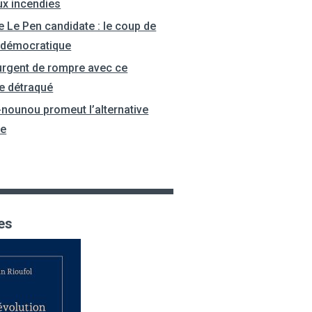
ux incendies
e Le Pen candidate : le coup de
 démocratique
 urgent de rompre avec ce
e détraqué
-nounou promeut l’alternative
le
es