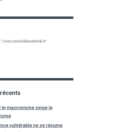
 :
ivan.rioufol@outlook.fr
 récents
 le macronisme singe le
nisme
ance vulnérable ne se résume