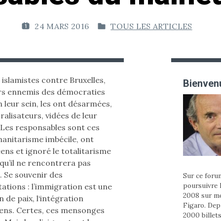
24 MARS 2016
TOUS LES ARTICLES
P
P
U
U
B
B
L
L
I
I
 islamistes contre Bruxelles,
Bienvenu
É
É
ers ennemis des démocraties
L
D
n leur sein, les ont désarmées,
E
A
lisateurs, vidées de leur
N
. Les responsables sont ces
:
S
umanitarisme imbécile, ont
ens et ignoré le totalitarisme
t qu’il ne rencontrera pas
. Se souvenir des
Sur ce forum
poursuivre 
ations : l’immigration est une
2008 sur m
n de paix, l‘intégration
Figaro. Depu
ens. Certes, ces mensonges
2000 billets