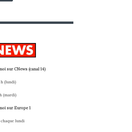
oi sur CNews (canal 14)
 h (lundi)
h (mardi)
oi sur Europe 1
h chaque lundi