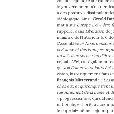
vouloir rejoindre la France et 
le gouvernement s’en tiendr
à des postures dissimulant l
idéologique. Ainsi,
Gérald Da
matin sur
Europe 1,
d’
« être 
rappelle, dans
Libération
de j
ministre de l’Intérieur le 6 
l’Assemblée :
« Nous pensons qu
la France et des Français depu
un fait. Il ne sert à rien d’être 
réjouit
Libé,
est également cel
qui
« la France a toujours été 
vision, historiquement fausse,
François Mitterrand
:
« Les i
chez eux et quiconque tient u
raisonnement de la haine et de 
« progressisme », qui défend 
nationale, est prêt à accom
le pape lui-même, rejoint pa