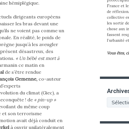
ine hémiplégique.
France et l
de réflexion
actuels dirigeants européens
collective e
les sortir d
 baisser les bras devant une
chose aux in
u’ils ne voient pas comme un
fassent res
ale. En réalité, le poids de
l’urbanité e
prègne jusqu’à les aveugler
à présent désastreux, des
Vous êtes, c
sations.
« Un bébé est mort à
rmanin ce matin en
al
de s’être rendue
ançois Gemenne,
co-auteur
d’experts
Archive
olution du climat (Giec), a
 Reconquête ! de
« pin-up »
Archives
voilant du même coup
 et son terrorisme
’émotion avait déjà conduit en
rkel
à ouvrir unilatéralement