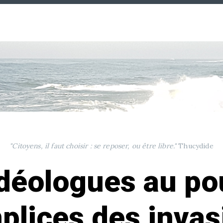
"Citoyens, il faut choisir : se reposer, ou être libre."
Thucydide
déologues au po
plices des invas