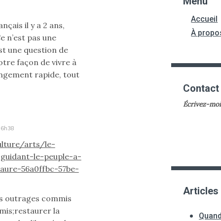
Menu
Accueil
çais il y a 2 ans,
À propo
Ce n’est pas une
st une question de
otre façon de vivre à
hangement rapide, tout
Contact
Écrivez-moi
16h38
lture/arts/le-
-guidant-le-peuple-a-
aure-56a0ffbc-57be-
Articles
les outrages commis
mis;restaurer la
Quand