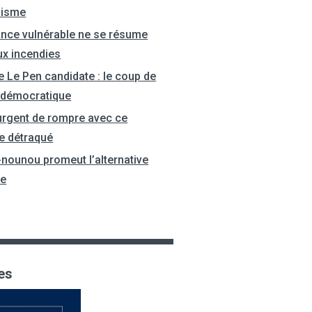
nisme
ance vulnérable ne se résume
ux incendies
e Le Pen candidate : le coup de
 démocratique
 urgent de rompre avec ce
e détraqué
-nounou promeut l’alternative
le
es