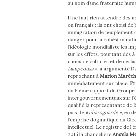
au nom d’une fraternité huma
Il ne faut rien attendre des 
ou français : ils ont choisi de
immigration de peuplement q
danger pour la cohésion nation
l’idéologie mondialiste les im
sur les effets, pourtant dès 
chocs de cultures et de civili
Lampedusa »,
a argumenté Da
reprochant à
Marion Maréch
immédiatement sur place.
Fr
du 6 ème rapport du Groupe 
intergouvernementaux sur l’év
qualifié la représentante de
puis de
« charognarde »,
en dé
l’emprise dogmatique du Giec
intellectuel. Le registre de l
2015 la chancelière
Angela Me