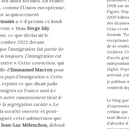
ses aides sociales. En réalité,
2008 sur m
a, comme l’Union européenne,
Figaro. Depu
eur acquiescement
2000 billets
rmanin
a-t-il promis ce lundi
des dizaine
ferme »
. Mais
Serge July
Ceux-ci ont 
formule. To
our, ce que déclarait le
exceptions) 
décembre 2022 devant
de se rendr
e l’immigration fait partie de
Archives. Ce
is toujours. L’immigration est
d’accès grat
contre ».
Cette conviction, qui
indépendant
règles. Depui
le d’
Emmanuel Macron
pour
arrivant, j’
un pays d’immigration ».
Cette
je publiais
 rejoint ce que disait jadis
vendredi de
mmigrés en France sont ici
n autre raisonnement tient le
Le blog gard
la ségrégation raciste ».
Le
d’expressio
la société ouverte et post-
rythme que
sont libres
pagner cette submersion que
d’aborder d’
r
Jean-Luc Mélenchon,
défend
préoccupati