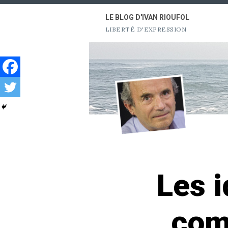
Aller
LE BLOG D'IVAN RIOUFOL
au
LIBERTÉ D'EXPRESSION
contenu
Les i
com