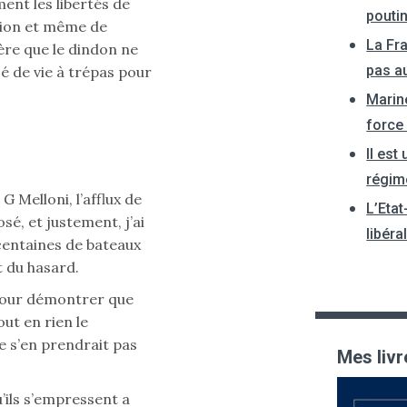
ent les libertés de
pouti
sion et même de
La Fr
ère que le dindon ne
pas a
sé de vie à trépas pour
Marin
force
Il est
régim
G Melloni, l’afflux de
L’Etat
osé, et justement, j’ai
libéra
 centaines de bateaux
t du hasard.
 pour démontrer que
ut en rien le
e s’en prendrait pas
Mes livr
’ils s’empressent a