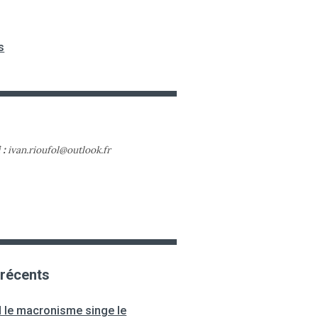
s
 :
ivan.rioufol@outlook.fr
 récents
 le macronisme singe le