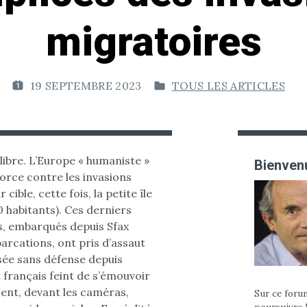
migratoires
19 SEPTEMBRE 2023
TOUS LES ARTICLES
P
P
U
U
B
B
L
L
I
I
 libre. L’Europe « humaniste »
Bienvenu
É
É
orce contre les invasions
L
D
cible, cette fois, la petite île
E
A
 habitants). Ces derniers
N
ns, embarqués depuis Sfax
:
S
arcations, ont pris d’assaut
ssée sans défense depuis
français feint de s’émouvoir
ent, devant les caméras,
Sur ce forum
poursuivre 