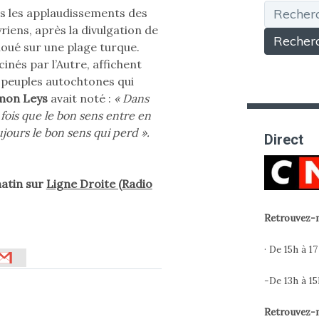
Recherche
us les applaudissements des
yriens, après la divulgation de
houé sur une plage turque.
inés par l’Autre, affichent
 peuples autochtones qui
mon Leys
avait noté :
« Dans
 fois que le bon sens entre en
ujours le bon sens qui perd ».
Direct
atin sur
Ligne Droite (Radio
Retrouvez-m
· De 15h à 17
-De 13h à 15
Retrouvez-m