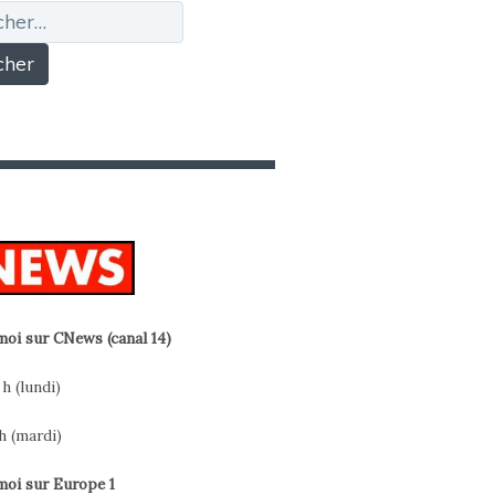
r :
oi sur CNews (canal 14)
 h (lundi)
h (mardi)
oi sur Europe 1