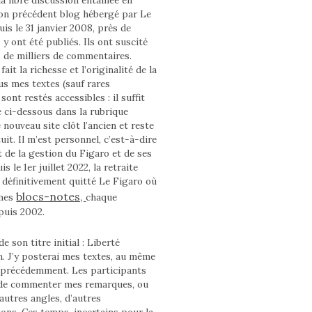
on précédent blog hébergé par Le
is le 31 janvier 2008, près de
 y ont été publiés. Ils ont suscité
s de milliers de commentaires.
fait la richesse et l’originalité de la
us mes textes (sauf rares
sont restés accessibles : il suffit
e ci-dessous dans la rubrique
 nouveau site clôt l’ancien et reste
uit. Il m’est personnel, c’est-à-dire
 de la gestion du Figaro et de ses
s le 1er juillet 2022, la retraite
ai définitivement quitté Le Figaro où
blocs-notes,
 mes
chaque
puis 2002.
e son titre initial : Liberté
n. J’y posterai mes textes, au même
 précédemment. Les participants
 de commenter mes remarques, ou
autres angles, d’autres
ons. Ces temps, incertains pour la