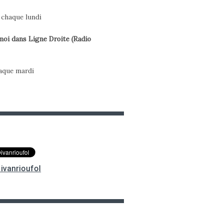
h chaque lundi
oi dans Ligne Droite (Radio
haque mardi
ivanrioufol