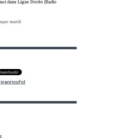
oi dans Ligne Droite (Radio
haque mardi
ivanrioufol
s