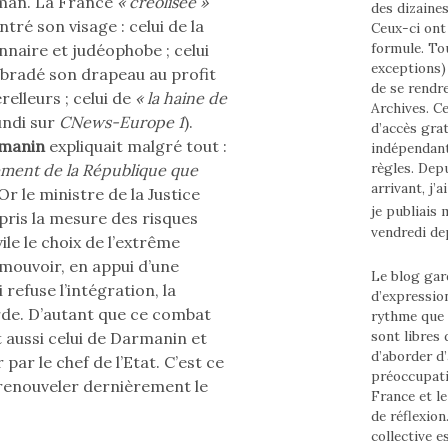
man. La France
« créolisée »
des dizaine
tré son visage : celui de la
Ceux-ci ont 
formule. To
nnaire et judéophobe ; celui
exceptions) 
bradé son drapeau au profit
de se rendr
elleurs ; celui de
« la haine de
Archives. Ce
undi sur
CNews-Europe 1
).
d’accès grat
rmanin
expliquait malgré tout :
indépendant
règles. Depui
cement de la République que
arrivant, j’
Or le ministre de la Justice
je publiais
 pris la mesure des risques
vendredi de
vile le choix de l’extrême
mouvoir, en appui d’une
Le blog gard
refuse l’intégration, la
d’expressio
de. D’autant que ce combat
rythme que
sont libres
t aussi celui de Darmanin et
d’aborder d’
ar le chef de l’Etat. C’est ce
préoccupati
 renouveler dernièrement le
France et l
de réflexion
collective e