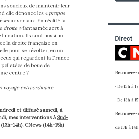
yens soucieux de maintenir leur
nd elle dénonce les
« propos
éseaux sociaux. En réalité la
e droite »
fantasmée sert à
a nation. Ils sont aussi au
Direct
ce la droite française en
lle pour se révolter, en un
ceux qui regardent la France
s pelletées de boue de
ême centre ?
Retrouvez-m
· De 15h à 17
Un voyage extraordinaire,
-De 13h à 15
dredi et diffusé samedi, à
Retrouvez-m
ndi, mes interventions à
Sud-
 (13h-14h)
,
CNews (14h-15h)
de 13h à 14