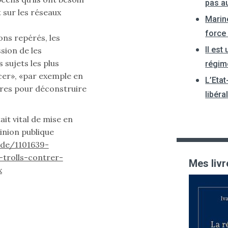
pas a
t sur les réseaux
Marin
force
ons repérés, les
Il est
sion de les
s sujets les plus
régim
cer», «par exemple en
L’Etat
ffres pour déconstruire
libéra
tait vital de mise en
pinion publique
de/1101639-
-trolls-contrer-
Mes livr
x