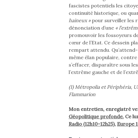
fascistes potentiels les cito
continuité historique, ou qua
haineux »
pour surveiller les r
dénonciation d’une
« l’extrêm
promouvoir les fossoyeurs de l
cœur de l’Etat. Ce dessein pla
rempart attendu. Qu’attend-e
même élan populaire, contre 
s’effacer, disparaître sous le
l’extrême gauche et de l’extr
(1) Métropolia et Périphéria, 
Flammarion
Mon entretien, enregistré ven
Géopolitique profonde.
Ce lu
Radio (12h10-12h25),
Europe 1