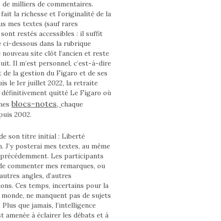
s de milliers de commentaires.
fait la richesse et l’originalité de la
us mes textes (sauf rares
sont restés accessibles : il suffit
e ci-dessous dans la rubrique
 nouveau site clôt l’ancien et reste
uit. Il m’est personnel, c’est-à-dire
 de la gestion du Figaro et de ses
s le 1er juillet 2022, la retraite
ai définitivement quitté Le Figaro où
blocs-notes,
 mes
chaque
puis 2002.
e son titre initial : Liberté
n. J’y posterai mes textes, au même
 précédemment. Les participants
 de commenter mes remarques, ou
autres angles, d’autres
ons. Ces temps, incertains pour la
e monde, ne manquent pas de sujets
. Plus que jamais, l’intelligence
st amenée à éclairer les débats et à