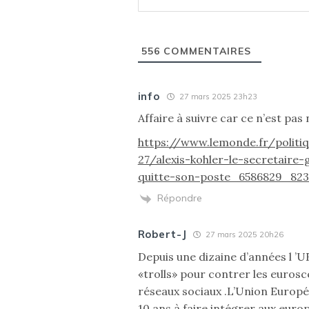
556
COMMENTAIRES
info
27 mars 2025 23h23
Affaire à suivre car ce n’est pas 
https://www.lemonde.fr/politi
27/alexis-kohler-le-secretaire-
quitte-son-poste_6586829_823
Répondre
Robert-J
27 mars 2025 20h26
Depuis une dizaine d’années l ’UE
«trolls» pour contrer les eurosc
réseaux sociaux .
L’Union Europé
10 ans à faire intégrer aux europ