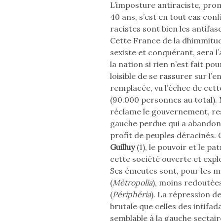
L’imposture antiraciste, pr
40 ans, s’est en tout cas confi
racistes sont bien les antifasc
Cette France de la dhimmitude,
sexiste et conquérant, sera 
la nation si rien n’est fait pou
loisible de se rassurer sur l’
remplacée, vu l’échec de cett
(90.000 personnes au total). 
réclame le gouvernement, res
gauche perdue qui a abandonn
profit de peuples déracinés
Guilluy
(1), le pouvoir et le 
cette société ouverte et expl
Ses émeutes sont, pour les 
(
Métropolia
), moins redoutées
(
Périphéria
). La répression de
brutale que celles des intifad
semblable à la gauche sectair