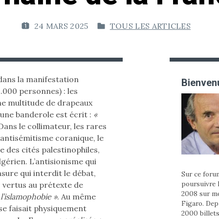
24 MARS 2025
TOUS LES ARTICLES
P
P
U
U
B
B
L
L
I
I
dans la manifestation
Bienvenu
É
É
.000 personnes) : les
L
D
e multitude de drapeaux
E
A
 une banderole est écrit :
«
N
ans le collimateur, les rares
:
S
l’antisémitisme coranique, le
e des cités palestinophiles,
gérien. L’antisionisme qui
nsure qui interdit le débat,
Sur ce forum
poursuivre 
vertus au prétexte de
2008 sur m
 l’islamophobie »
. Au même
Figaro. Depu
se faisait physiquement
2000 billets