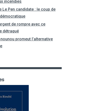
ux incendies
e Le Pen candidate : le coup de
 démocratique
 urgent de rompre avec ce
e détraqué
-nounou promeut l’alternative
le
es