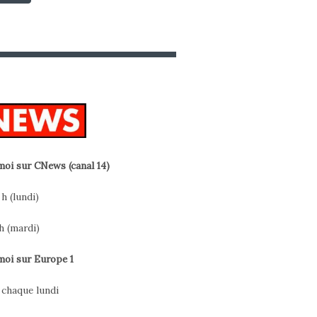
oi sur CNews (canal 14)
 h (lundi)
h (mardi)
oi sur Europe 1
h chaque lundi