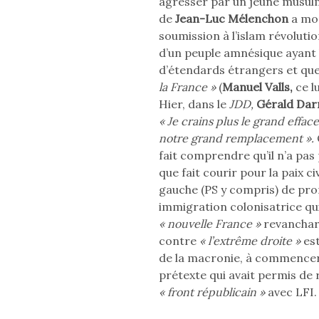
agresser par un jeune musul
de
Jean-Luc Mélenchon
a mon
soumission à l’islam révolutio
d’un peuple amnésique ayant 
d’étendards étrangers et quer
la France »
(
Manuel Valls,
ce l
Hier, dans le
JDD,
Gérald Da
« Je crains plus le grand effa
notre grand remplacement ».
fait comprendre qu’il n’a pas
que fait courir pour la paix ci
gauche (PS y compris) de pro
immigration colonisatrice qui 
« nouvelle France »
revanchar
contre
« l’extrême droite »
es
de la macronie, à commencer p
prétexte qui avait permis de
« front républicain »
avec LFI.