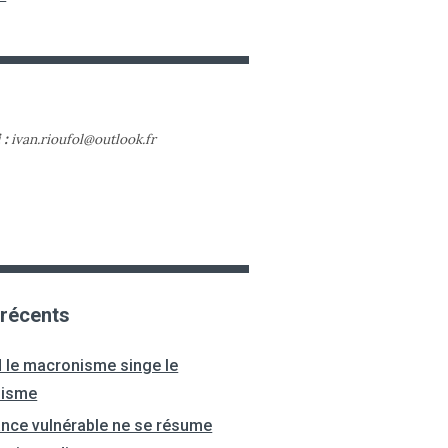
 :
ivan.rioufol@outlook.fr
 récents
 le macronisme singe le
nisme
ance vulnérable ne se résume