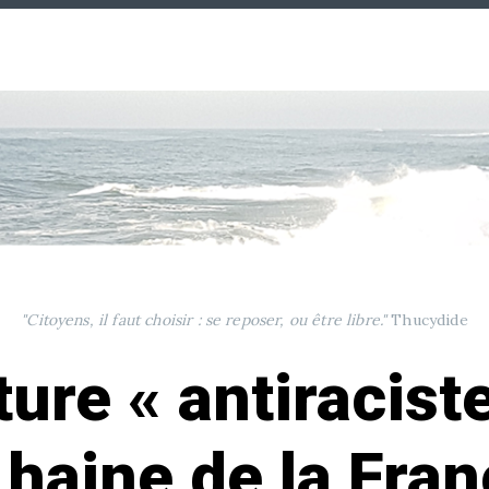
"Citoyens, il faut choisir : se reposer, ou être libre."
Thucydide
ure « antiraciste
 haine de la Fra