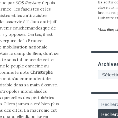
les sortir d
omue par
SOS Racisme
depuis
chose aux in
rmée : les fascistes et les
fassent res
istes et les antiracistes.
l’urbanité e
 asservie à l’islam anti-juif,
l’avenir cauchemardesque de
Vous êtes, c
r s’y opposer. Certes, il est
envergure de la France
e mobilisation nationale
Mais le camp du Bien, dont se
te sous influence de cette
Archive
é le peuple enraciné au
. Comme le note
Christophe
Archives
patronat s’accommodent de
oitable dans sa main d’œuvre.
métropoles mondialisées
 que celles des périphéries
Recherche
s Gilets jaunes a été bien plus
as des cités. La macronie est
e quand elle diabolise en