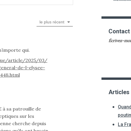
le plus récent
Contact
Écrivez-moi
n’importe qui.
que/article/2025/03/
general-de-l-elysee-
448.html
Articles
Quand
 à sa patrouille de
pouti
eptiques sur les
enne cherche depuis
La Fr
éens qu’ils ont besoin