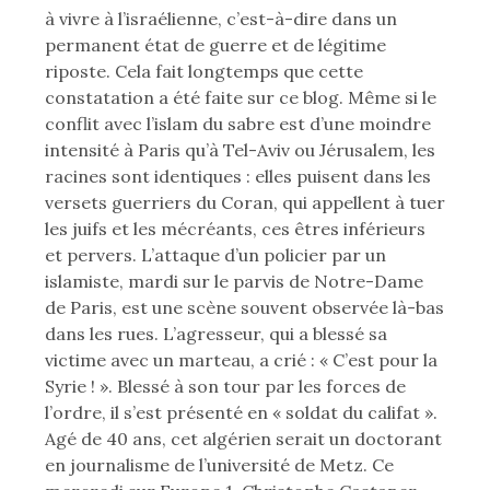
I
I
à vivre à l’israélienne, c’est-à-dire dans un
É
É
permanent état de guerre et de légitime
L
D
riposte. Cela fait longtemps que cette
E
A
constatation a été faite sur ce blog. Même si le
N
conflit avec l’islam du sabre est d’une moindre
:
S
intensité à Paris qu’à Tel-Aviv ou Jérusalem, les
racines sont identiques : elles puisent dans les
versets guerriers du Coran, qui appellent à tuer
les juifs et les mécréants, ces êtres inférieurs
et pervers. L’attaque d’un policier par un
islamiste, mardi sur le parvis de Notre-Dame
de Paris, est une scène souvent observée là-bas
dans les rues. L’agresseur, qui a blessé sa
victime avec un marteau, a crié : « C’est pour la
Syrie ! ». Blessé à son tour par les forces de
l’ordre, il s’est présenté en « soldat du califat ».
Agé de 40 ans, cet algérien serait un doctorant
en journalisme de l’université de Metz. Ce