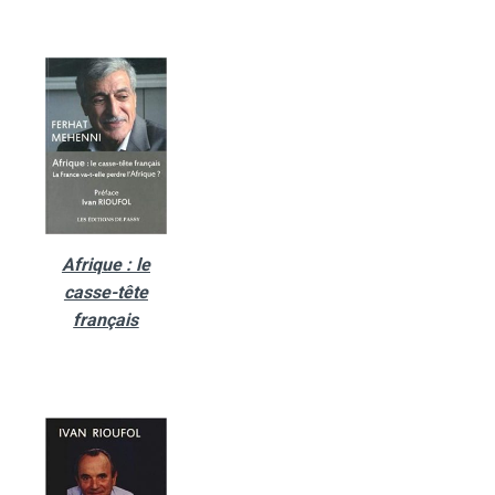
Afrique : le
casse-tête
français