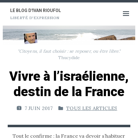
Aller
au
LE BLOG D'IVAN RIOUFOL
Ouvrir
LIBERTÉ D'EXPRESSION
contenu
le
menu
"Citoyens, il faut choisir : se reposer, ou être libre."
Thucydide
Vivre à l’israélienne,
destin de la France
7 JUIN 2017
TOUS LES ARTICLES
P
P
U
U
B
B
L
L
Tout le confirme : la France va devoir s’habituer