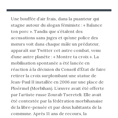
B
U
L
B
I
L
Une bouffée d’air frais, dans la puanteur qui
É
I
stagne autour du slogan féministe : « Balance
L
É
ton porc ». Tandis que s’étalent des
E
D
accusations sans juges et qu’une police des
A
mœurs voit dans chaque mâle un prédateur,
:
N
apparaît sur Twitter cet autre combat, venu
S
d’une autre planète : « Montre ta croix ». La
mobilisation spontanée a été lancée en
réaction à la décision du Conseil d’État de faire
retirer la croix surplombant une statue de
Jean-Paul II installée en 2006 sur une place de
Ploërmel (Morbihan). L’œuvre avait été offerte
par l’artiste russe Zourab Tsereteli. Elle avait
été contestée par la fédération morbihanaise
de la libre-pensée et par deux habitants de la
commune. Après 11 ans de recours, la