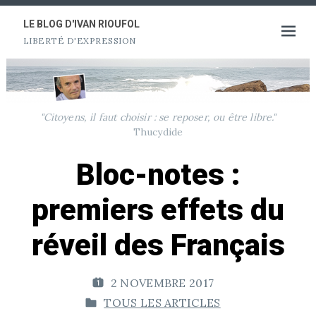
Aller
au
LE BLOG D'IVAN RIOUFOL
Ouvrir
LIBERTÉ D'EXPRESSION
contenu
le
menu
"Citoyens, il faut choisir : se reposer, ou être libre."
Thucydide
Bloc-notes :
premiers effets du
réveil des Français
2 NOVEMBRE 2017
P
TOUS LES ARTICLES
U
P