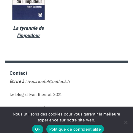
La tyrannie de
l’impudeur
Contact
Écrire à :
ivan.rioufol@outlook.fr
Le blog d’Ivan Rioufol, 2021
Mentions Légales
Nous utilisons des cookies pour vous garantir la meilleure
expérience sur notre site web.
Ok
Politique de confidentialité