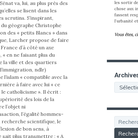
les sortir d
Sénat va, lui, au plus près des
chose aux in
u’elles se lisent dans les
fassent res
s scrutins. S’inspirant,
l’urbanité e
s du géographe Christophe
tion des « petits Blancs » dans
Vous êtes, c
que, Larcher propose de faire
e France d’à côté un axe
», « en ne faisant plus du
 la ville et des quartiers
d’immigration, ndlr)
Archive
ime l’islam « compatible avec la
rnière à faire avec lui « ce
Archives
 le catholicisme ». Il écrit :
upériorité des lois de la
e l’objet ni
action, l’égalité hommes-
Recherche
recherche scientifique, le
flexion de bon sens, à
 sait plus transmettre : « A