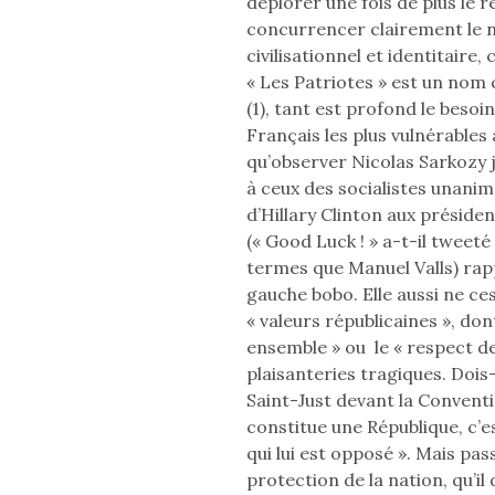
déplorer une fois de plus le 
concurrencer clairement le n
civilisationnel et identitaire
« Les Patriotes » est un nom q
(1), tant est profond le beso
Français les plus vulnérables à
qu’observer Nicolas Sarkozy
à ceux des socialistes unanim
d’Hillary Clinton aux préside
(« Good Luck ! » a-t-il twee
termes que Manuel Valls) rapp
gauche bobo. Elle aussi ne ce
« valeurs républicaines », dont 
ensemble » ou le « respect de
plaisanteries tragiques. Dois-
Saint-Just devant la Conventio
constitue une République, c’es
qui lui est opposé ». Mais pas
protection de la nation, qu’i