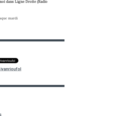
oi dans Ligne Droite (Radio
haque mardi
ivanrioufol
s