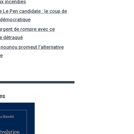
ux incendies
e Le Pen candidate : le coup de
 démocratique
 urgent de rompre avec ce
e détraqué
-nounou promeut l’alternative
le
es