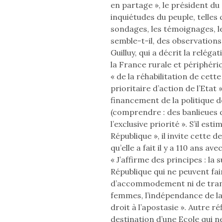
en partage », le président du 
inquiétudes du peuple, telles q
sondages, les témoignages, le
semble-t-il, des observation
Guilluy, qui a décrit la reléga
la France rurale et périphéri
« de la réhabilitation de cett
prioritaire d’action de l’Etat 
financement de la politique de
(comprendre : des banlieues 
l’exclusive priorité ». S’il est
République », il invite cette de
qu’elle a fait il y a 110 ans avec
« J’affirme des principes : la s
République qui ne peuvent fair
d’accommodement ni de trans
femmes, l’indépendance de la 
droit à l’apostasie ». Autre ré
destination d’une Ecole qui ne