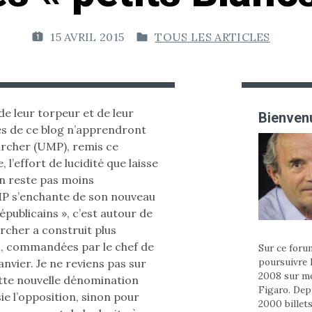
15 AVRIL 2015
TOUS LES ARTICLES
P
P
U
U
B
B
L
L
I
I
 de leur torpeur et de leur
Bienvenu
É
É
és de ce blog n’apprendront
L
D
archer (UMP), remis ce
E
A
l’effort de lucidité que laisse
N
en reste pas moins
:
S
MP s’enchante de son nouveau
épublicains », c’est autour de
archer a construit plus
s, commandées par le chef de
Sur ce forum
poursuivre 
anvier. Je ne reviens pas sur
2008 sur m
tte nouvelle dénomination
Figaro. Depu
ie l’opposition, sinon pour
2000 billets