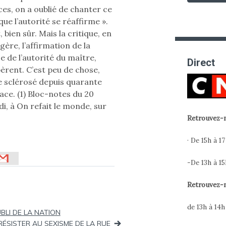
ces, on a oublié de chanter ce
que l’autorité se réaffirme ».
 bien sûr. Mais la critique, en
ère, l’affirmation de la
nse de l’autorité du maître,
Direct
bèrent. C’est peu de chose,
e sclérosé depuis quarante
ace. (1) Bloc-notes du 20
di, à On refait le monde, sur
Retrouvez-m
· De 15h à 17
-De 13h à 15
Retrouvez-m
de 13h à 14
BLI DE LA NATION
RÉSISTER AU SEXISME DE LA RUE