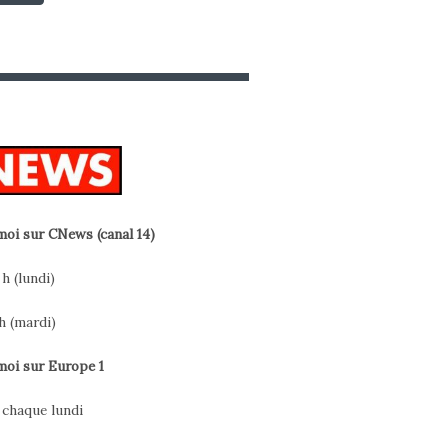
oi sur CNews (canal 14)
 h (lundi)
h (mardi)
oi sur Europe 1
h chaque lundi