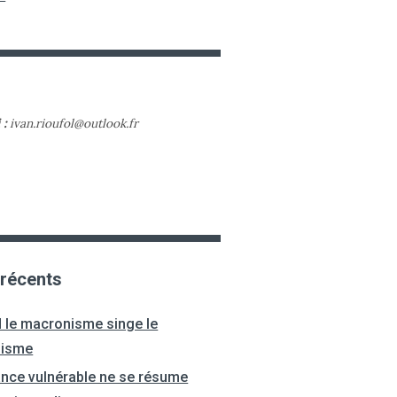
 :
ivan.rioufol@outlook.fr
 récents
 le macronisme singe le
nisme
ance vulnérable ne se résume