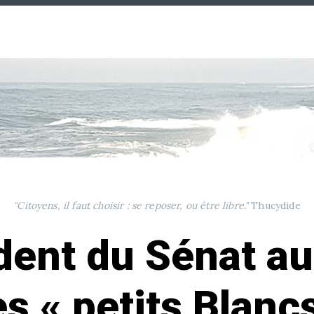
"Citoyens, il faut choisir : se reposer, ou être libre."
Thucydide
dent du Sénat a
s « petits Blanc