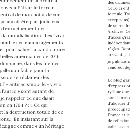
renoncement de la droite à
des dizaine
ouveau FN sur le terrain
Ceux-ci ont 
formule. To
, central de mon point de vue.
exceptions) 
ui aurait été plus judicieux
de se rendr
in d’enracinement des
Archives. Ce
 la mondialisation. Il est vrai
d’accès grat
 joindre ses encouragements
indépendant
règles. Depui
es pour saluer la candidature
arrivant, j’
ntielles américaines de 2016
je publiais
té dimanche, dans les mêmes
vendredi de
elle son faible pour la
sse de se réclamer des
Le blog gard
l’ « antiracisme », le « vivre
d’expressio
 l’autre » sont autant de
rythme que
sont libres
je rappeler ce que disait
d’aborder d’
n en 1794 ? : « Ce qui
préoccupati
t la destruction totale de ce
France et l
sons… En insistant sur la
de réflexion
l désigne comme « un héritage
collective e