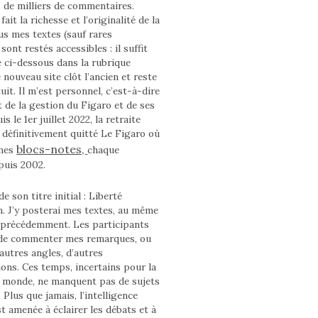
s de milliers de commentaires.
fait la richesse et l’originalité de la
us mes textes (sauf rares
sont restés accessibles : il suffit
e ci-dessous dans la rubrique
 nouveau site clôt l’ancien et reste
uit. Il m’est personnel, c’est-à-dire
 de la gestion du Figaro et de ses
s le 1er juillet 2022, la retraite
ai définitivement quitté Le Figaro où
blocs-notes,
 mes
chaque
puis 2002.
e son titre initial : Liberté
n. J’y posterai mes textes, au même
 précédemment. Les participants
 de commenter mes remarques, ou
autres angles, d’autres
ons. Ces temps, incertains pour la
e monde, ne manquent pas de sujets
. Plus que jamais, l’intelligence
st amenée à éclairer les débats et à