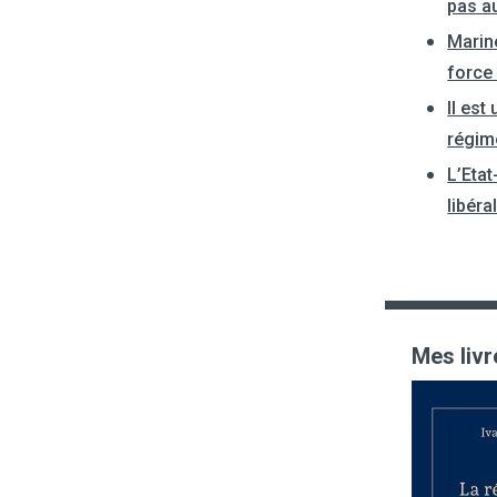
pas a
Marin
force
Il est
régim
L’Etat
libéra
Mes livr